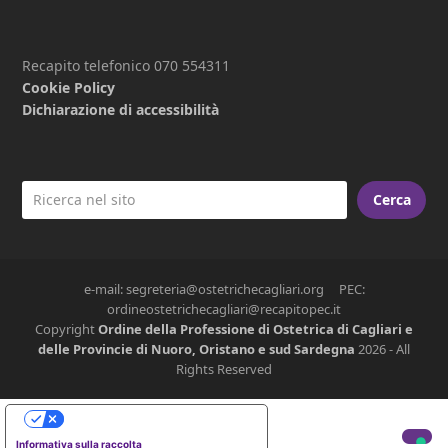
Recapito telefonico 070 554311
Cookie Policy
Dichiarazione di accessibilità
Cerca
e-mail: segreteria@ostetrichecagliari.org PEC:
ordineostetrichecagliari@recapitopec.it
Copyright
Ordine della Professione di Ostetrica di Cagliari e
delle Provincie di Nuoro, Oristano e sud Sardegna
2026 - All
Rights Reserved
Le tue preferenze relative alla privacy
Informativa sulla raccolta