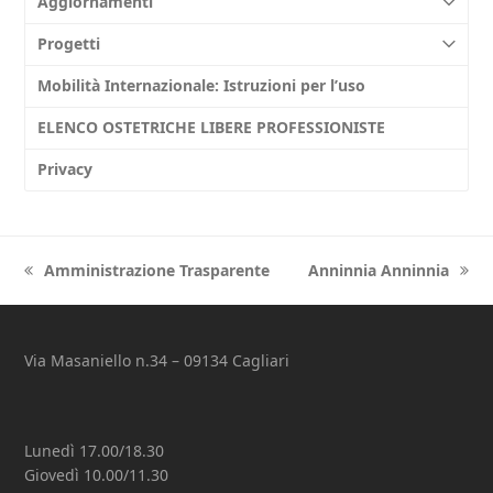
Aggiornamenti
Progetti
Mobilità Internazionale: Istruzioni per l’uso
ELENCO OSTETRICHE LIBERE PROFESSIONISTE
Privacy
Amministrazione Trasparente
Anninnia Anninnia
previous
next
post:
post:
Via Masaniello n.34 – 09134 Cagliari
Lunedì 17.00/18.30
Giovedì 10.00/11.30