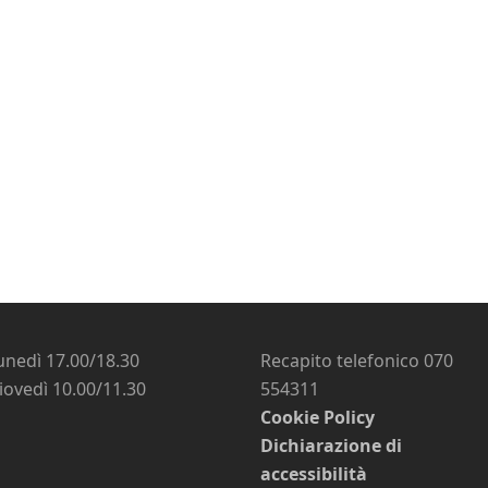
unedì 17.00/18.30
Recapito telefonico 070
iovedì 10.00/11.30
554311
Cookie Policy
Dichiarazione di
accessibilità