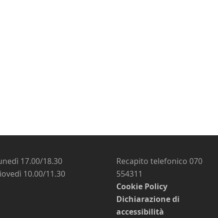
unedì 17.00/18.30
Recapito telefonico 070
iovedì 10.00/11.30
554311
Cookie Policy
Dichiarazione di
accessibilità