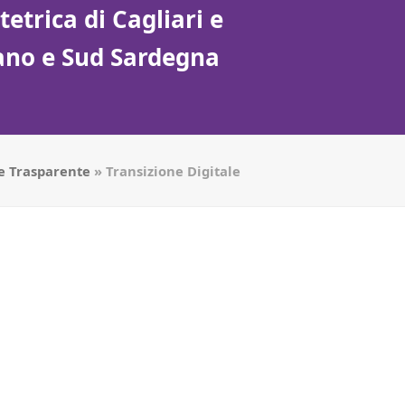
etrica di Cagliari e
tano e Sud Sardegna
e Trasparente
»
Transizione Digitale