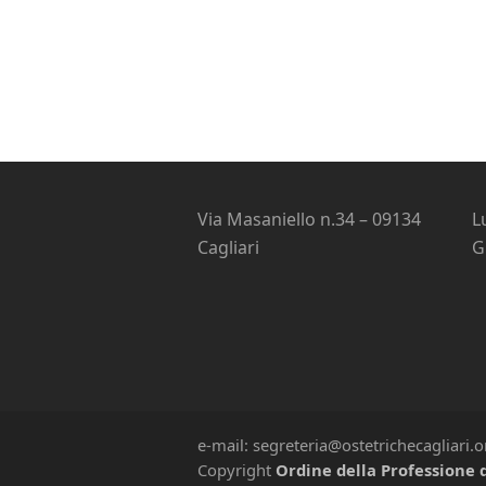
Via Masaniello n.34 – 09134
L
Cagliari
G
e-mail: segreteria@ostetrichecagliari.
Copyright
Ordine della Professione d