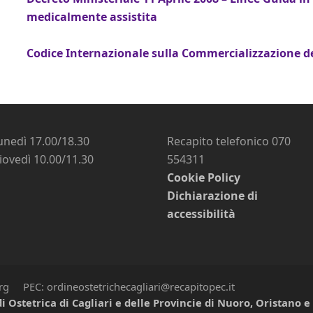
medicalmente assistita
Codice Internazionale sulla Commercializzazione de
unedì 17.00/18.30
Recapito telefonico 070
iovedì 10.00/11.30
554311
Cookie Policy
Dichiarazione di
accessibilità
org PEC: ordineostetrichecagliari@recapitopec.it
i Ostetrica di Cagliari e delle Provincie di Nuoro, Oristano 