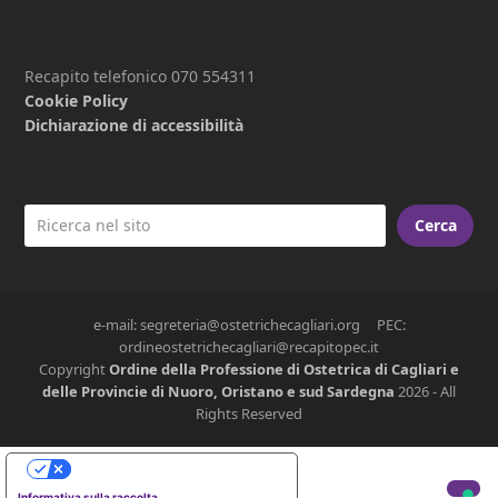
Recapito telefonico 070 554311
Cookie Policy
Dichiarazione di accessibilità
Cerca
e-mail: segreteria@ostetrichecagliari.org PEC:
ordineostetrichecagliari@recapitopec.it
Copyright
Ordine della Professione di Ostetrica di Cagliari e
delle Provincie di Nuoro, Oristano e sud Sardegna
2026 - All
Rights Reserved
Le tue preferenze relative alla privacy
Informativa sulla raccolta