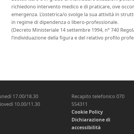
richiedono intervento medico e di praticare, ove occorr
emergenza. L’ostetrica/o svolge la sua attività in strutt
in regime di dipendenza o libero-professionale.
(Decreto Ministeriale 14 settembre 1994, n° 740 Reg
l’individuazione della figura e del relativo profilo prof
unedì 17.00/18.30
Recapito telefonico 070
iovedì 10.00/11.30
554311
Cookie Policy
Dichiarazione di
accessibilità