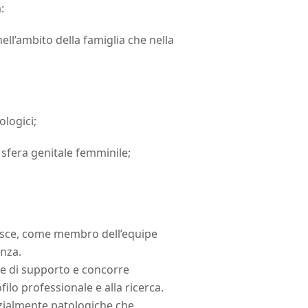
:
nell’ambito della famiglia che nella
ologici;
 sfera genitale femminile;
estisce, come membro dell’equipe
enza.
le di supporto e concorre
ilo professionale e alla ricerca.
enzialmente patologiche che