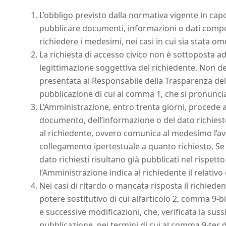
L’obbligo previsto dalla normativa vigente in cap
pubblicare documenti, informazioni o dati comport
richiedere i medesimi, nei casi in cui sia stata o
La richiesta di accesso civico non è sottoposta a
legittimazione soggettiva del richiedente. Non de
presentata al Responsabile della Trasparenza del
pubblicazione di cui al comma 1, che si pronuncia
L’Amministrazione, entro trenta giorni, procede a
documento, dell’informazione o del dato richies
al richiedente, ovvero comunica al medesimo l’av
collegamento ipertestuale a quanto richiesto. Se 
dato richiesti risultano già pubblicati nel rispett
l’Amministrazione indica al richiedente il relativ
Nei casi di ritardo o mancata risposta il richieden
potere sostitutivo di cui all’articolo 2, comma 9-b
e successive modificazioni, che, verificata la suss
pubblicazione, nei termini di cui al comma 9-ter 