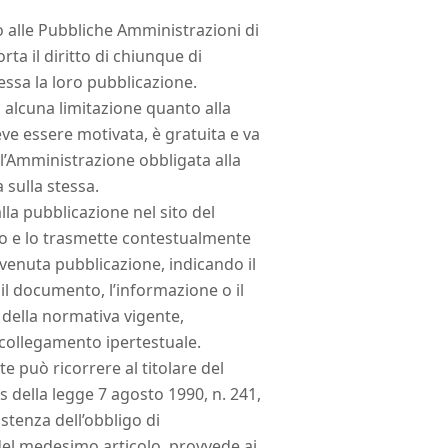
o alle Pubbliche Amministrazioni di
a il diritto di chiunque di
messa la loro pubblicazione.
d alcuna limitazione quanto alla
ve essere motivata, è gratuita e va
l’Amministrazione obbligata alla
 sulla stessa.
lla pubblicazione nel sito del
to e lo trasmette contestualmente
venuta pubblicazione, indicando il
il documento, l’informazione o il
o della normativa vigente,
o collegamento ipertestuale.
te può ricorrere al titolare del
is della legge 7 agosto 1990, n. 241,
istenza dell’obbligo di
del medesimo articolo, provvede ai