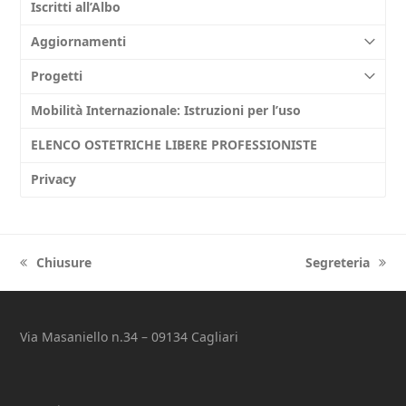
Iscritti all’Albo
Aggiornamenti
Progetti
Mobilità Internazionale: Istruzioni per l’uso
ELENCO OSTETRICHE LIBERE PROFESSIONISTE
Privacy
Chiusure
Segreteria
previous
next
post:
post:
Via Masaniello n.34 – 09134 Cagliari