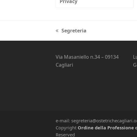
Privacy
Segreteria
previous
post:
Via Masaniello n.34 – 09134
L
Cagliari
G
e-mail: segreteria@ostetrichecagliari.
Copyright
Ordine della Professione d
Reserved