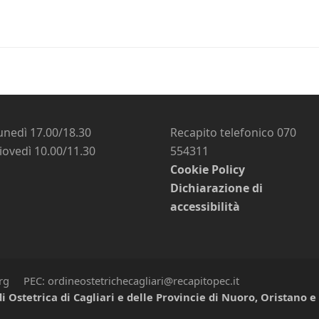
unedì 17.00/18.30
Recapito telefonico 070
iovedì 10.00/11.30
554311
Cookie Policy
Dichiarazione di
accessibilità
org PEC: ordineostetrichecagliari@recapitopec.it
i Ostetrica di Cagliari e delle Provincie di Nuoro, Oristano 