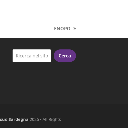
FNOPO
next
post:
Cerca
e sud Sardegna
2026 - All Rights