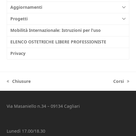
Aggiornamenti
Progetti
Mobilità Internazionale: Istruzioni per l’uso
ELENCO OSTETRICHE LIBERE PROFESSIONISTE
Privacy
Chiusure
Corsi
previous
next
post:
post:
Via Masaniello n.34 – 09134 Cagliari
Lunedì 17.00/18.30