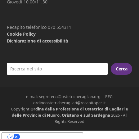
Giovedì 10.00/11.30
Recapito telefonico 070 554311
Cookie Policy
Dichiarazione di accessibilità
Cerca
e-mail: segreteria@ostetrichecagliari.org PEC:
ordineostetrichecagliari@recapitopec.it
Copyright
Ordine della Professione di Ostetrica di Cagliari e
delle Provincie di Nuoro, Oristano e sud Sardegna
2026 - All
Rights Reserved
Le tue preferenze relative alla privacy