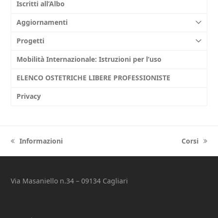
Iscritti all’Albo
Aggiornamenti
Progetti
Mobilità Internazionale: Istruzioni per l’uso
ELENCO OSTETRICHE LIBERE PROFESSIONISTE
Privacy
Informazioni
Corsi
previous
next
post:
post:
Via Masaniello n.34 – 09134 Cagliari