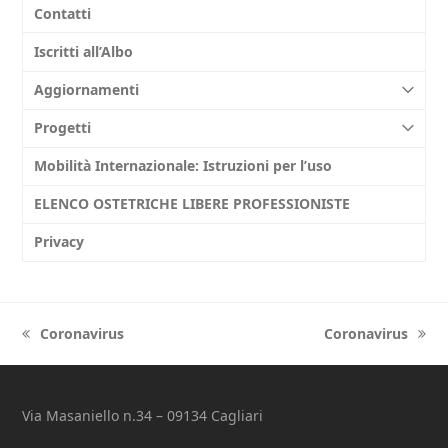
Contatti
Iscritti all’Albo
Aggiornamenti
Progetti
Mobilità Internazionale: Istruzioni per l’uso
ELENCO OSTETRICHE LIBERE PROFESSIONISTE
Privacy
Coronavirus
Coronavirus
previous
next
post:
post:
Via Masaniello n.34 – 09134 Cagliari