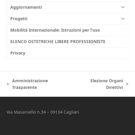
Aggiornamenti
Progetti
Mobilità Internazionale: Istruzioni per l’uso
ELENCO OSTETRICHE LIBERE PROFESSIONISTE
Privacy
Amministrazione
Elezione Organi
previous
next
Trasparente
Direttivi
post:
post:
Via Masaniello n.34 – 09134 Cagliari