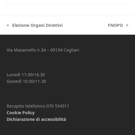
Elezione Organi Direttivi
FNOPO
previous
next
post:
post:
Via Masaniello n.34 – 09134 Cagliari
Lunedì 17.00/18.30
Giovedì 10.00/11.30
Recapito telefonico 070 554311
Cookie Policy
Dichiarazione di accessibilità