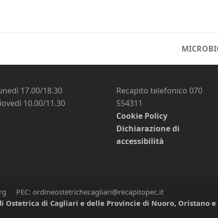
MICROBI
next
post:
unedì 17.00/18.30
Recapito telefonico 070
iovedì 10.00/11.30
554311
Cookie Policy
Dichiarazione di
accessibilità
org PEC: ordineostetrichecagliari@recapitopec.it
i Ostetrica di Cagliari e delle Provincie di Nuoro, Oristano 