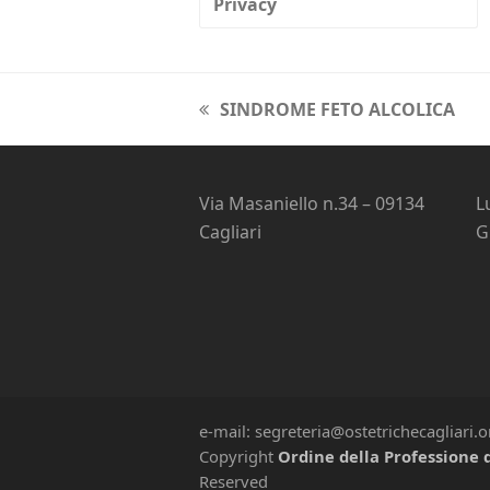
Privacy
SINDROME FETO ALCOLICA
previous
post:
Via Masaniello n.34 – 09134
L
Cagliari
G
e-mail: segreteria@ostetrichecagliari.
Copyright
Ordine della Professione d
Reserved