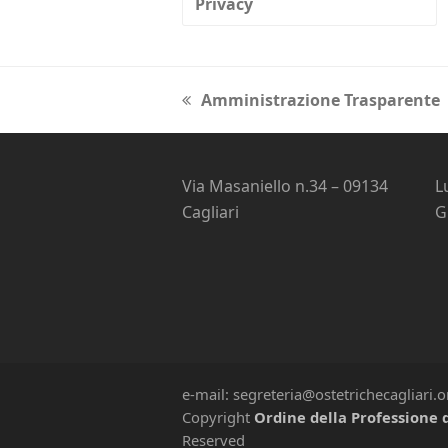
Privacy
Amministrazione Trasparente
previous
post:
Via Masaniello n.34 – 09134
L
Cagliari
G
e-mail: segreteria@ostetrichecagliari.
Copyright
Ordine della Professione d
Reserved