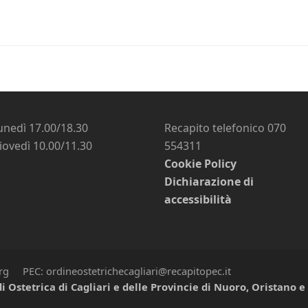
unedì 17.00/18.30
Recapito telefonico 070
iovedì 10.00/11.30
554311
Cookie Policy
Dichiarazione di
accessibilità
org PEC: ordineostetrichecagliari@recapitopec.it
i Ostetrica di Cagliari e delle Provincie di Nuoro, Oristano 