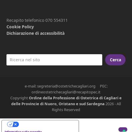
Recapito telefonico 070 554311
Cookie Policy
Dichiarazione di accessibilità
Cerca
e-mail: segreteria@ostetrichecagliari.org PEC:
ordineostetrichecagliari@recapitopec.it
Copyright
Ordine della Professione di Ostetrica di Cagliari e
delle Provincie di Nuoro, Oristano e sud Sardegna
2026 - All
Rights Reserved
Le tue preferenze relative alla privacy
Informativa sulla raccolta