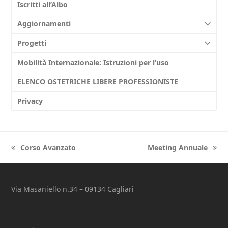
Iscritti all’Albo
Aggiornamenti
Progetti
Mobilità Internazionale: Istruzioni per l’uso
ELENCO OSTETRICHE LIBERE PROFESSIONISTE
Privacy
Corso Avanzato
Meeting Annuale
previous
next
post:
post:
Via Masaniello n.34 – 09134 Cagliari