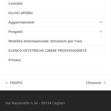
Contatti
Iscritti all’Albo
Aggiornamenti
Progetti
Mobilità Internazionale: Istruzioni per l’uso
ELENCO OSTETRICHE LIBERE PROFESSIONISTE
Privacy
FNOPO
Chiusure
previous
next
post:
post:
Via Masaniello n.34 – 09134 Cagliari