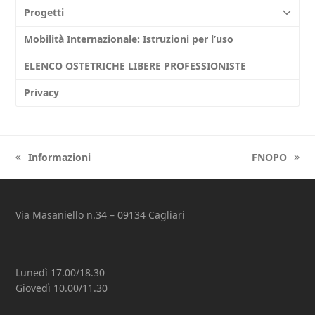
Progetti
Mobilità Internazionale: Istruzioni per l’uso
ELENCO OSTETRICHE LIBERE PROFESSIONISTE
Privacy
Informazioni
FNOPO
previous
next
post:
post:
Via Masaniello n.34 – 09134 Cagliari
Lunedì 17.00/18.30
Giovedì 10.00/11.30