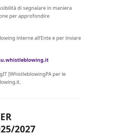
ssibilità di segnalare in maniera
zione per approfondire
owing interne all’Ente e per inviare
su.whistleblowing.it
gIT [WhistleblowingPA per le
lowing.it.
PER
25/2027